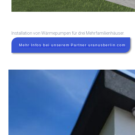
Installation von Wärmepumpen für drei Mehrfamilienhäuser.
Mehr Infos bei unserem Partner uranusberlin.com